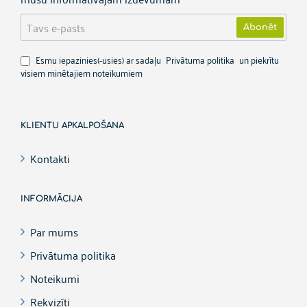
Tavs
Abonēt
e-
pasts
Esmu iepazinies(-usies) ar sadaļu
Privātuma politika
un piekrītu
visiem minētajiem noteikumiem
KLIENTU APKALPOŠANA
Kontakti
INFORMĀCIJA
Par mums
Privātuma politika
Noteikumi
Rekvizīti