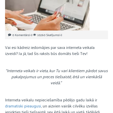
0 Komentārs(-i)
10260 Skatījums(-i)
Vai esi kādreiz iedomājies par sava interneta veikala
izveidi? Ja jā, tad šis raksts būs domāts tieši Tev!
“Interneta veikals ir vieta, kur Tu vari klientiem pārdot savus
pakalpojumus un preces tiešsaistē, ērtā un vienkāršā
veidā.”
Interneta veikalu nepieciešamība pēdējo gadu laikā ir
dramatiski pieaugusi
, un aizvien vairāk cilvēku izvēlas
iepirkties tieši tiešsaistē, sev ērtā laikā un vietā, tādējādi