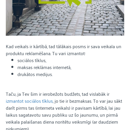
Kad veikals ir kārtībā, tad tālākais posms ir sava veikala un
produktu reklamēšana. Tu vari izmantot:
sociālos tīklus,
maksas reklāmas internetā,
drukātos medijus.
Taču, ja Tev šim ir ierobežots budžets, tad vislabāk ir
izmantot sociālos tīklus
, jo tie ir bezmaksas. To var jau sākt
darīt pirms tas (interneta veikals) ir pavisam kārtībā, lai jau
laikus sagatavotu savu publiku uz šo jaunumu, un pirmā
veikala palaišanas diena noritētu veiksmīgi (ar daudziem
pirkumiem).