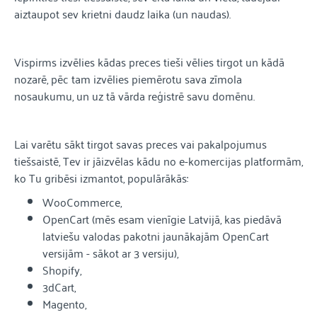
aiztaupot sev krietni daudz laika (un naudas).
Vispirms izvēlies kādas preces tieši vēlies tirgot un kādā
nozarē, pēc tam izvēlies piemērotu sava zīmola
nosaukumu, un uz tā vārda reģistrē savu domēnu.
Lai varētu sākt tirgot savas preces vai pakalpojumus
tiešsaistē, Tev ir jāizvēlas kādu no e-komercijas platformām,
ko Tu gribēsi izmantot, populārākās:
WooCommerce,
OpenCart (mēs esam vienīgie Latvijā, kas piedāvā
latviešu valodas pakotni jaunākajām OpenCart
versijām - sākot ar 3 versiju),
Shopify,
3dCart,
Magento,