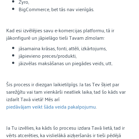
Zyro,
BigCommerce, bet tās nav vienīgās.
Kad esi izvēlējies savu e-komercijas platformu, tā ir
jākonfigurē un jāpielāgo tieši Tavam zīmolam:
jāsamaina krāsas, fonti, attēli, izkārtojums,
jāpievieno preces/produkti,
jāizvēlas maksāšanas un piegādes veids, utt..
Šis process ir diezgan laikietilpīgs. Ja tas Tev šķiet par
sarežģītu vai tam vienkārši neatliek laika, tad šo kāds var
izdarīt Tavā vietā! Mēs arī
piedāvājam veikt šāda veida pakalpojumu
.
Ja Tu izvēlies, ka kāds šo procesu izdara Tavā lietā, tad ir
vērts atcerēties, ka vislielākā aizķeršanās ir tieši pēdējā