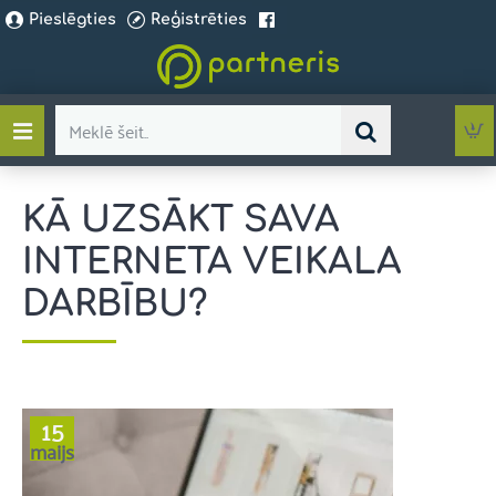
Pieslēgties
Reģistrēties
Meklē
šeit..
KĀ UZSĀKT SAVA
INTERNETA VEIKALA
DARBĪBU?
15
maijs