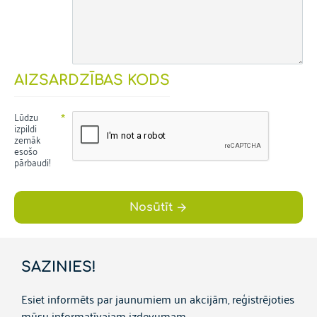
AIZSARDZĪBAS KODS
Lūdzu
izpildi
zemāk
esošo
pārbaudi!
Nosūtīt
SAZINIES!
Esiet informēts par jaunumiem un akcijām, reģistrējoties
mūsu informatīvajam izdevumam