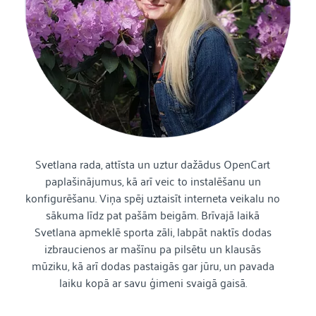
Svetlana rada, attīsta un uztur dažādus OpenCart
paplašinājumus, kā arī veic to instalēšanu un
konfigurēšanu. Viņa spēj uztaisīt interneta veikalu no
sākuma līdz pat pašām beigām. Brīvajā laikā
Svetlana apmeklē sporta zāli, labpāt naktīs dodas
izbraucienos ar mašīnu pa pilsētu un klausās
mūziku, kā arī dodas pastaigās gar jūru, un pavada
laiku kopā ar savu ģimeni svaigā gaisā.