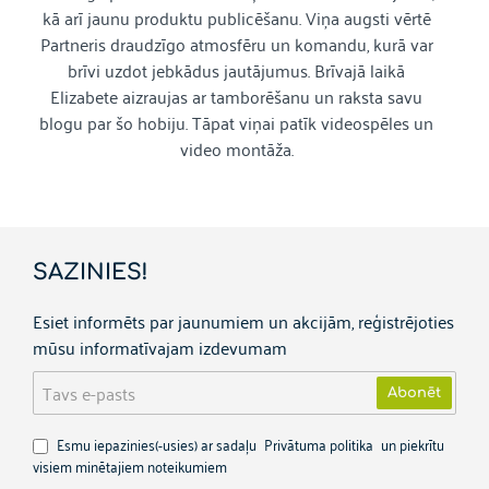
kā arī jaunu produktu publicēšanu. Viņa augsti vērtē
Partneris draudzīgo atmosfēru un komandu, kurā var
brīvi uzdot jebkādus jautājumus. Brīvajā laikā
Elizabete aizraujas ar tamborēšanu un raksta savu
blogu par šo hobiju. Tāpat viņai patīk videospēles un
video montāža.
SAZINIES!
Esiet informēts par jaunumiem un akcijām, reģistrējoties
mūsu informatīvajam izdevumam
Tavs
Abonēt
e-
pasts
Esmu iepazinies(-usies) ar sadaļu
Privātuma politika
un piekrītu
visiem minētajiem noteikumiem