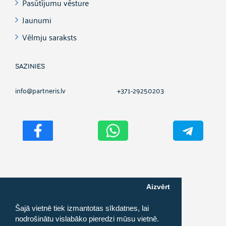
Pasūtījumu vēsture
Jaunumi
Vēlmju saraksts
SAZINIES
info@partneris.lv
+371-29250203
Aizvērt
Autortiesības ©
2026
PARTNERIS.LV
Šajā vietnē tiek izmantotas sīkdatnes, lai
nodrošinātu vislabāko pieredzi mūsu vietnē.