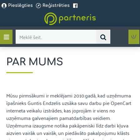
Pieslēgties
Reģistrēties
Meklē
šeit..
PAR MUMS
Mūsu pirmsākumi ir meklējami 2010.gadā, kad uzņēmuma
īpašnieks Guntis Endzelis uzsāka savu darbu pie OpenCart
interneta veikalu izstrādes, kas joprojām ir viens no
uzņēmuma galvenajiem pamatdarbības veidiem.
Uzņēmuma izaugsme notika pakāpeniski līdz darbi kļuva
aizvien vairāk un vairāk, un piedāvāto pakalpojumu klāsts