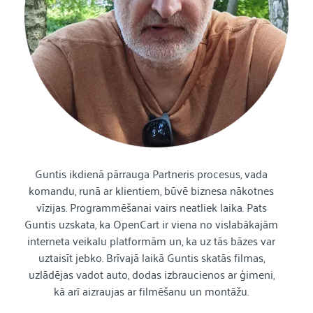
Guntis ikdienā pārrauga Partneris procesus, vada
komandu, runā ar klientiem, būvē biznesa nākotnes
vīzijas. Programmēšanai vairs neatliek laika. Pats
Guntis uzskata, ka OpenCart ir viena no vislabākajām
interneta veikalu platformām un, ka uz tās bāzes var
uztaisīt jebko. Brīvajā laikā Guntis skatās filmas,
uzlādējas vadot auto, dodas izbraucienos ar ģimeni,
kā arī aizraujas ar filmēšanu un montāžu.