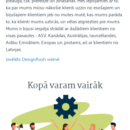
pieauga, t.sk. pieredze un zināšanas. Mēs lepojamies ar to,
ka par mums mūsu nākošie klienti uzzin no esošajiem un
bijušajiem klientiem jeb no mutes mutē, kas mums parāda
to, ka klienti mums uzticās, un vēlas atgriezties pie mums.
Mums ir bijusi iespēja strādāt ar dažādiem klientiem no
visas pasaules - ASV, Kanādas, Austrālijas, Jaunzēlandes,
Arābu Emirātiem, Eiropas un, protams, arī ar klientiem no
Latvijas.
Izvēlēts DesignRush vietnē.
Kopā varam vairāk