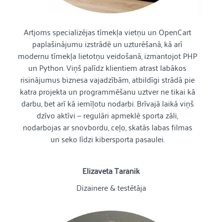
Artjoms specializējas tīmekļa vietņu un OpenCart
paplašinājumu izstrādē un uzturēšanā, kā arī
modernu tīmekļa lietotņu veidošanā, izmantojot PHP
un Python. Viņš palīdz klientiem atrast labākos
risinājumus biznesa vajadzībām, atbildīgi strādā pie
katra projekta un programmēšanu uztver ne tikai kā
darbu, bet arī kā iemīļotu nodarbi. Brīvajā laikā viņš
dzīvo aktīvi — regulāri apmeklē sporta zāli,
nodarbojas ar snovbordu, ceļo, skatās labas filmas
un seko līdzi kibersporta pasaulei.
Elizaveta Taranik
Dizainere & testētāja