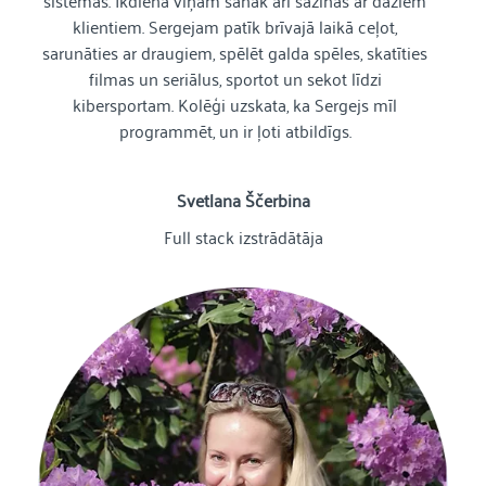
sistēmas. Ikdienā viņam sanāk arī sazinās ar dažiem
klientiem. Sergejam patīk brīvajā laikā ceļot,
sarunāties ar draugiem, spēlēt galda spēles, skatīties
filmas un seriālus, sportot un sekot līdzi
kibersportam. Kolēģi uzskata, ka Sergejs mīl
programmēt, un ir ļoti atbildīgs.
Svetlana Ščerbina
Full stack izstrādātāja