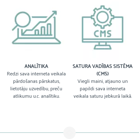
ANALĪTIKA
SATURA VADĪBAS SISTĒMA
Redzi sava interneta veikala
(CMS)
pārdošanas pārskatus,
Viegli maini, atjauno un
lietotāju uzvedību, preču
papildi sava interneta
atlikumu u.c. analītiku.
veikala saturu jebkurā laikā.