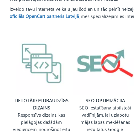
Izveido savu interneta veikalu jau šodien un sāc pelnīt neizej
oficiāls OpenCart partneris Latvijā
, mēs specializējamies inte
LIETOTĀJIEM DRAUDZĪGS
SEO OPTIMIZĀCIJA
DIZAINS
SEO iestatīšana atbilstoši
Responsīvs dizains, kas
vadlīnijām, lai uzlabotu
pielāgojas dažādām
mājas lapas meklēšanas
viedierīcēm, nodrošinot ērtu
rezultātus Google.