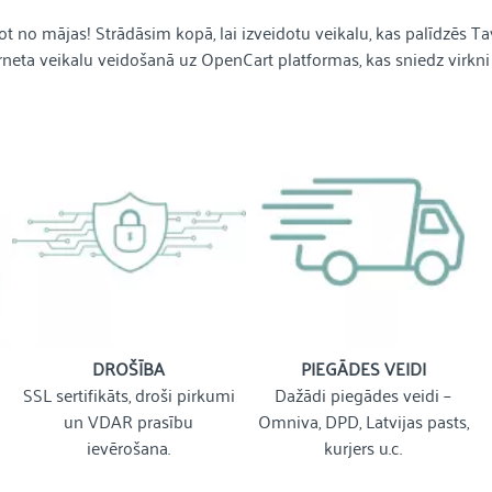
ot no mājas! Strādāsim kopā, lai izveidotu veikalu, kas palīdzēs Ta
rneta veikalu veidošanā uz OpenCart platformas, kas sniedz virkni 
DROŠĪBA
PIEGĀDES VEIDI
SSL sertifikāts, droši pirkumi
Dažādi piegādes veidi –
un VDAR prasību
Omniva, DPD, Latvijas pasts,
ievērošana.
kurjers u.c.