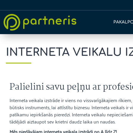
PAKALP
INTERNETA VEIKALU 
Palielini savu peļņu ar profes
Interneta veikala izstrāde ir viens no vissvarīgākajiem rīkie
būtisks instruments, lai attīstītu biznesu. Interneta veikals 
patīkamu iepirkšanās pieredzi. Interneta veikalu nepieciešamība
tādējādi aiztaupot sev krietni daudz laika un naudas.
Mēs piedāvājam interneta veikala izstrādi no A līdz Z!