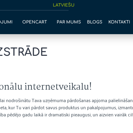
LATVIEŠU
OJUMI
OPENCART
PAR MUMS
BLOGS
KONTAKTI
IZSTRĀDE
ionālu internetveikalu!
m, lai nodrošinātu Tava uzņēmuma pārdošanas apjoma palielināšanos 
ir vieta, kur Tu vari pārdot savus produktus un pakalpojumus, izman
 pēdējo gadu laikā ir dramatiski pieaugusi, un aizvien vairāk cilvēk