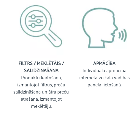
FILTRS / MEKLĒTĀJS /
APMĀCĪBA
SALĪDZINĀŠANA
Individuāla apmācība
Produktu kārtošana,
interneta veikala vadības
izmantojot filtrus, preču
paneļa lietošanā.
salīdzināšana un ātra preču
atrašana, izmantojot
meklētāju.