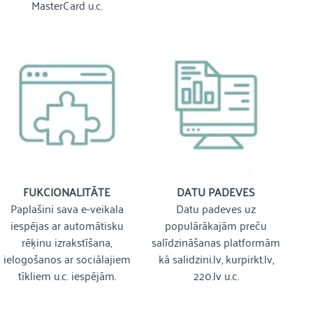
MasterCard u.c.
FUKCIONALITĀTE
DATU PADEVES
Paplašini sava e-veikala
Datu padeves uz
iespējas ar automātisku
populārākajām preču
rēķinu izrakstīšana,
salīdzināšanas platformām
ielogošanos ar sociālajiem
kā salidzini.lv, kurpirkt.lv,
tīkliem u.c. iespējām.
220.lv u.c.