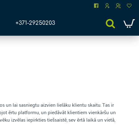
+371-29250203
un lai sasniegtu aizvien lielāku klientu skaitu. Tas ir
tojot ērtu platformu, un piedāvāt klientiem vienkāršu un
u izvēlas iepirkties tiešsaistē, sev ērtā laikā un vietā,