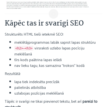
Kāpēc tas ir svarīgi SEO
Strukturēts HTML tieši ietekmē SEO:
meklētājprogrammas labāk saprot lapas struktūru
virsraksti uzlabo lapas pocīciju
<h2>–<h3>
meklēšanā
tīrs kods paātrina lapas ielādi
nav lieku tagu, kas samazina “troksni” kodā
Rezultātā:
lapa tiek indeksēta precīzāk
palielinās atbilstība
uzlabojas pozīcijas meklēšanā
Tāpēc ir svarīgi ne tikai pievienot tekstu, bet arī
pareizi to
strukturēt
.