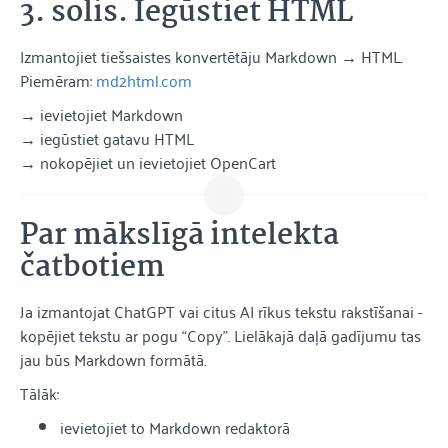
3. solis. Iegūstiet HTML
Izmantojiet tiešsaistes konvertētāju Markdown → HTML.
Piemēram:
md2html.com
→ ievietojiet Markdown
→ iegūstiet gatavu HTML
→ nokopējiet un ievietojiet OpenCart
Par mākslīgā intelekta
čatbotiem
Ja izmantojat ChatGPT vai citus AI rīkus tekstu rakstīšanai -
kopējiet tekstu ar pogu “Copy”. Lielākajā daļā gadījumu tas
jau būs Markdown formātā.
Tālāk:
ievietojiet to Markdown redaktorā