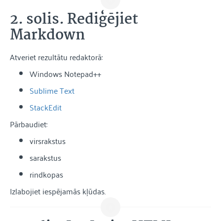
2. solis. Rediģējiet
Markdown
Atveriet rezultātu redaktorā:
Windows Notepad++
Sublime Text
StackEdit
Pārbaudiet:
virsrakstus
sarakstus
rindkopas
Izlabojiet iespējamās kļūdas.