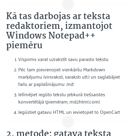
Kā tas darbojas ar teksta
redaktoriem, izmantojot
Windows Notepad++
piemēru
Vispirms varat uzrakstīt savu parasto tekstu.
Pēc tam pievienojiet vienkāršu Markdown
marķējumu (virsraksti, saraksti utt.) un saglabājiet
failu ar paplašinājumu .md:
Ielīmējiet iegūto tekstu jebkurā tiešsaistes
konvertētājā (piemēram, md2html.com)
Iegūstiet gatavu HTML un ievietojiet to OpenCart
2. metode: gatava teksta