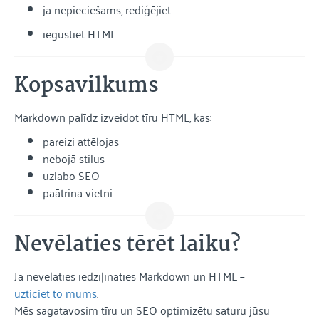
ja nepieciešams, rediģējiet
iegūstiet HTML
Kopsavilkums
Markdown palīdz izveidot tīru HTML, kas:
pareizi attēlojas
nebojā stilus
uzlabo SEO
paātrina vietni
Nevēlaties tērēt laiku?
Ja nevēlaties iedziļināties Markdown un HTML –
uzticiet to mums
.
Mēs sagatavosim tīru un SEO optimizētu saturu jūsu