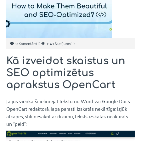
0 Komentārs(-i)
1143 Skatījums(-i)
Kā izveidot skaistus un
SEO optimizētus
aprakstus OpenCart
Ja jūs vienkārši ielīmējat tekstu no Word vai Google Docs
OpenCart redaktorā, lapa parasti izskatās nekārtīga: izjūk
atkāpes, stili nesakrīt ar dizainu, teksts izskatās neakurāts
un “peld”: