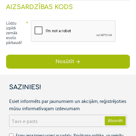
AIZSARDZĪBAS KODS
Lūdzu
izpildi
zemāk
esošo
pārbaudi!
Nosūtīt
SAZINIES!
Esiet informēts par jaunumiem un akcijām, reģistrējoties
mūsu informatīvajam izdevumam
Tavs
Abonēt
e-
pasts
Esmu iepazinies(-usies) ar sadaļu
Privātuma politika
un piekrītu