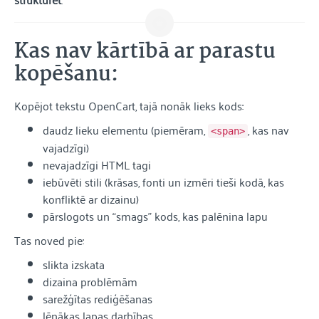
Kas nav kārtībā ar parastu
kopēšanu:
Kopējot tekstu OpenCart, tajā nonāk lieks kods:
daudz lieku elementu (piemēram,
, kas nav
<span>
vajadzīgi)
nevajadzīgi HTML tagi
iebūvēti stili (krāsas, fonti un izmēri tieši kodā, kas
konfliktē ar dizainu)
pārslogots un “smags” kods, kas palēnina lapu
Tas noved pie:
slikta izskata
dizaina problēmām
sarežģītas rediģēšanas
lēnākas lapas darbības