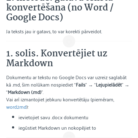
konvertēšana (no Word /
Google Docs)
Ja teksts jau ir gatavs, to var korekti pārveidot.
1. solis. Konvertējiet uz
Markdown
Dokumentu ar tekstu no Google Docs var uzreiz saglabāt
kā .md, šim nolūkam nospiediet “
Fails
” → “
Lejupielādēt
” →
“
Markdown (.md)
”.
Vai arī izmantojiet jebkuru konvertētāju (piemēram,
word2md
):
ievietojiet savu .docx dokumentu
iegūstiet Markdown un nokopējiet to