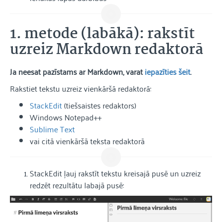
1. metode (labākā): rakstīt
uzreiz Markdown redaktorā
Ja neesat pazīstams ar Markdown, varat
iepazīties šeit
.
Rakstiet tekstu uzreiz vienkāršā redaktorā:
StackEdit
(tiešsaistes redaktors)
Windows Notepad++
Sublime Text
vai citā vienkāršā teksta redaktorā
StackEdit ļauj rakstīt tekstu kreisajā pusē un uzreiz
redzēt rezultātu labajā pusē: