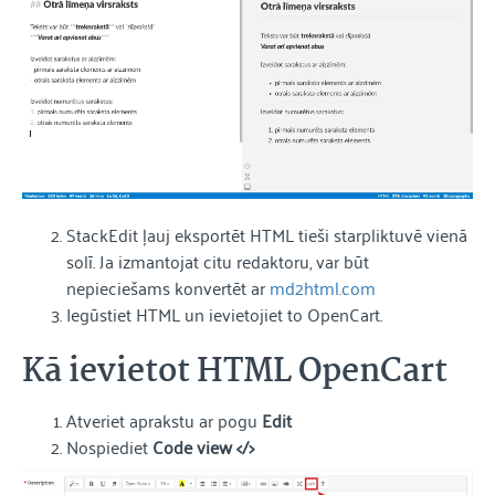
StackEdit ļauj eksportēt HTML tieši starpliktuvē vienā
solī. Ja izmantojat citu redaktoru, var būt
nepieciešams konvertēt ar
md2html.com
Iegūstiet HTML un ievietojiet to OpenCart.
Kā ievietot HTML OpenCart
Atveriet aprakstu ar pogu
Edit
Nospiediet
Code view </>