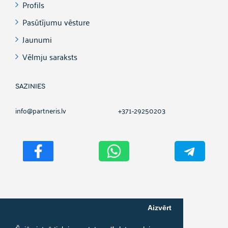
Profils
Pasūtījumu vēsture
Jaunumi
Vēlmju saraksts
SAZINIES
info@partneris.lv
+371-29250203
Aizvērt
Autortiesības ©
2026
PARTNERIS.LV