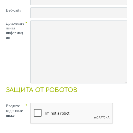
Веб-сайт
Дополните
льная
информац
ия
ЗАЩИТА ОТ РОБОТОВ
Введите
код в поле
ниже