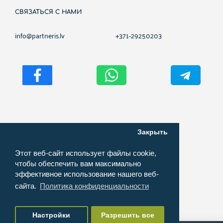
СВЯЗАТЬСЯ С НАМИ
info@partneris.lv
+371-29250203
Закрыть
Авторские права ©
2026
PARTNERIS.NET
Этот веб-сайт использует файлы cookie,
чтобы обеспечить вам максимально
эффективное использование нашего веб-
Разработка интернет-магазинов,
сайта.
Политика конфиденциальности
создание и обслуживание сайтов от
Partneris.lv
Настройки
Разрешить все