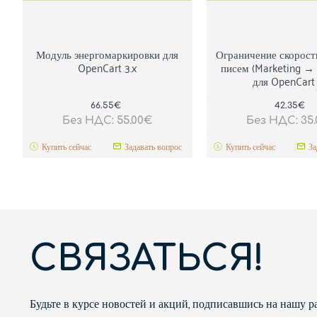
Модуль энергомаркировки для
Ограничение скорост
OpenCart 3.x
писем (Marketing → 
для OpenCart 
66.55€
42.35€
Без НДС: 55.00€
Без НДС: 35
Купить сейчас
Задавать вопрос
Купить сейчас
За
СВЯЗАТЬСЯ!
Будьте в курсе новостей и акций, подписавшись на нашу 