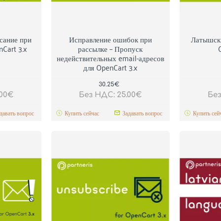
сание при
Исправление ошибок при
Латышски
Cart 3.x
рассылке – Пропуск
недействительных email-адресов
для OpenCart 3.x
30.25€
.00€
Без НДС: 25.00€
Без
давать вопрос
Купить сейчас
Задавать вопрос
Купить сей