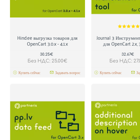
Hind.ee выгрузка товаров для
Journal 3 Инструмен
OpenCart 3.0.x - 4.1.x
для OpenCart 2.x, 3
30.25€
32.67€
Без НДС: 25.00€
Без НДС: 27
Купить сейчас
Задавать вопрос
Купить сейчас
За