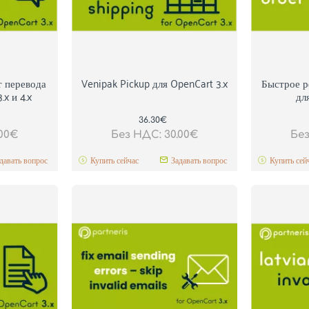
т перевода
Venipak Pickup для OpenCart 3.x
Быстрое р
.x и 4.x
дл
36.30€
.00€
Без НДС: 30.00€
Без
давать вопрос
Купить сейчас
Задавать вопрос
Купить сей