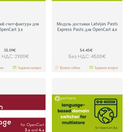
й счет-фактура для
Модуль доставки Latvijas Pasts
OpenCart 3.x
Express Pasts для OpenCart 4.x
35.09€
54.45€
 НДС: 29.00€
Без НДС: 45.00€
час
Задавать вопрос
Купить сейчас
Задавать вопрос