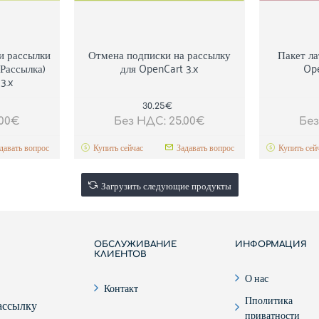
и рассылки
Отмена подписки на рассылку
Пакет ла
Рассылка)
для OpenCart 3.x
Ope
3.x
30.25€
.00€
Без НДС: 25.00€
Без
давать вопрос
Купить сейчас
Задавать вопрос
Купить сей
Загрузить следующие продукты
ОБСЛУЖИВАНИЕ
ИНФОРМАЦИЯ
КЛИЕНТОВ
О нас
Контакт
Пполитика
рассылку
приватности