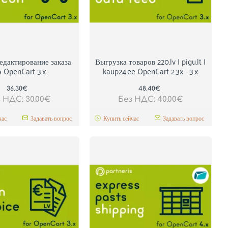
едактирование заказа
Выгрузка товаров 220.lv | pigu.lt |
я OpenCart 3.x
kaup24.ee OpenCart 2.3x - 3.x
36.30€
48.40€
 НДС: 30.00€
Без НДС: 40.00€
час
Задавать вопрос
Купить сейчас
Задавать вопрос