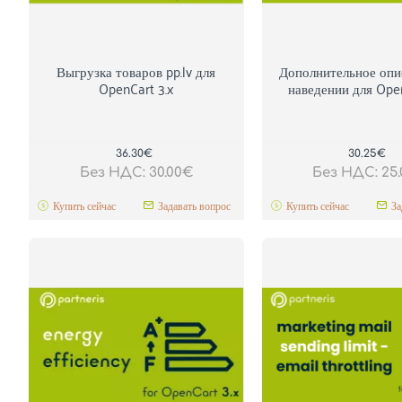
Выгрузка товаров pp.lv для
Дополнительное опи
OpenCart 3.x
наведении для Open
36.30€
30.25€
Без НДС: 30.00€
Без НДС: 25
Купить сейчас
Задавать вопрос
Купить сейчас
За