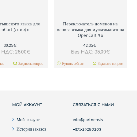
тышского языка для
Переключатель доменов на
Популярный
nCart 3.x и 4.x
основе языка для мультимагазина
OpenCart 3.x
30.25€
42.35€
 НДС: 25.00€
Без НДС: 35.00€
час
Задавать вопрос
Купить сейчас
Задавать вопрос
МОЙ АККАУНТ
СВЯЗАТЬСЯ С НАМИ
Мой аккаунт
info@partneris.lv
История заказов
+371-29250203