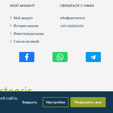
МОЙ АККАУНТ
СВЯЗАТЬСЯ С НАМИ
Мой аккаунт
info@partneris.lv
История заказов
+371-29250203
Новостная рассылка
Список желаний
еб-сайта.
Закрыть
Настройки
Разрешить все
нет-магазинов, создание и обслуживание сайтов от Partneris.lv