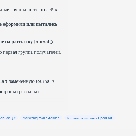
ьные группы получателей в
ые оформили или пытались
е на рассылку Journal 3
ко первая группа получателей.
rt, заменённую Journal 3
астройки рассылки
enCart 3.x
marketing mail extended
Готовые расширения OpenCart
ылка, скриншот