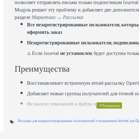
позволяет отправлять письма только подписчикам Journal.
Модуль решает эту проблему и добавляет две дополнител
разделе
Маркетинг → Рассылка
:
Все незарегистрированные пользователи, котор
оформить заказ
Незарегистрированные пользователи, подписанны
Если Journal
не установлен
, будет доступна толь
⚠️
Преимущества
Восстанавливает встроенную email-рассылку OpenCa
Добавляет новые группы получателей для точной н
Не вносит изменений в файлы ядра
Поддерживает OpenCart 3.x
Рассылка для незарегистрированных пользователей + исправление Journal для Op
Расширенная маркетинговая расс