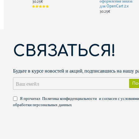
оформления заказа
30.25€
Логин:
для OpenCart 2.x
demo
30.25€
Пароль:
demo
Документация
Нажмите здесь для документации
СВЯЗАТЬСЯ!
Поддержка
Будьте в курсе новостей и акций, подписавшись на нашу 
Отправьте ваш запрос через
форму обратной связи partneri
Ваш
По
емейл
История версий
Я прочитал
Политика конфиденциальности
и согласен с условиям
обработки персональных данных
3.0.2.0 1 янв 2018: первоначальная версия для OpenCa